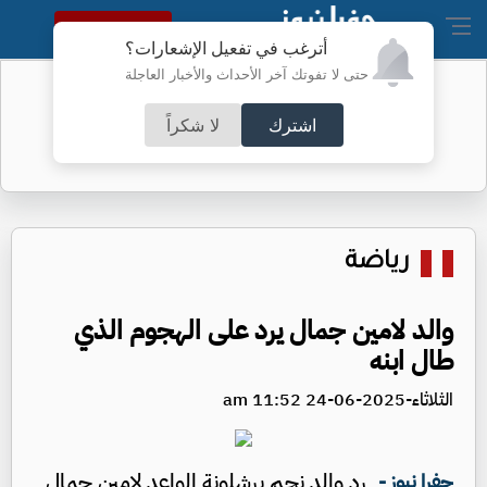
النسخة الكاملة
أترغب في تفعيل الإشعارات؟
حتى لا تفوتك آخر الأحداث والأخبار العاجلة
البنتاغون يرفع السرية عن تحطم جسم
داخله جثة
اشترك
لا شكراً
رياضة
والد لامين جمال يرد على الهجوم الذي
طال ابنه
الثلاثاء-2025-06-24 11:52 am
رد والد نجم برشلونة الواعد لامين جمال
جفرا نيوز -