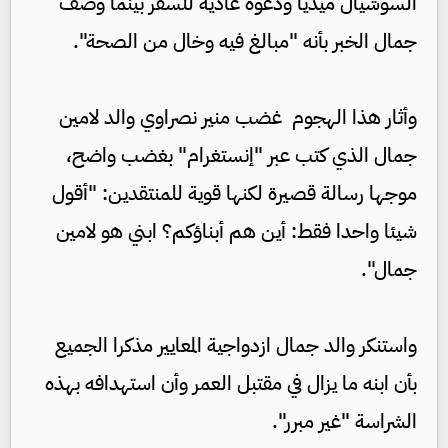
السوشيال ميديا ودعوة عادية للسفر بينما وصف
جمال الخبر بأنه "مبالغ فيه وخال من الصحة".
وأثار هذا الهجوم غضب منير نصراوي والد لامين
جمال الذي كتب عبر "إنستغرام" بغضب واضح،
موجها رسالة قصيرة لكنها قوية للمنتقدين: "أقول
شيئا واحدا فقط: أين هم أبناؤكم؟ ابني هو لامين
جمال".
واستنكر والد جمال ازدواجية المعايير مذكرا الجميع
بأن ابنه ما يزال في مقتبل العمر وأن استهدافه بهذه
الشراسة "غير مبرر".