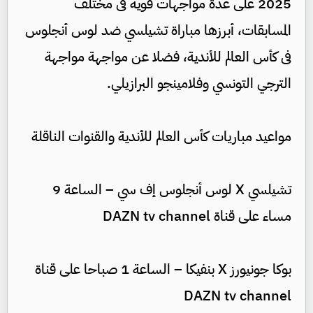
2025 على عدة مواجهات قوية فى مختلف
المسابقات، أبرزها مباراة تشيلسي ضد لوس أنجلوس
فى كأس العالم للأندية، فضلا عن مواجهة مواجهة
الترجي التونسي وفلامينجو البرازيلي.
مواعيد مباريات كأس العالم للأندية والقنوات الناقلة
تشيلسي X لوس أنجلوس إف سي – الساعة 9
مساء على قناة DAZN tv channel
بوكا جونيورز X بنفيكا – الساعة 1 صباحا على قناة
DAZN tv channel