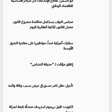
أبو السمن: قطاع الإنشاءات من الركائز الأساسية
للاقتصاد الوطني
مجلس النواب يستكمل مناقشة مشروع قانون
معدل لقانون الملكية العقارية اليوم
سفارات أميركية تحثّ مواطنيها على مغادرة الشرق
الأوسط
إغلاق مؤقت لـ “حديقة النشامى”
تأجيل حفل تامر حسني في جرش بسبب وفاة والده
الكويت: قتيل بهجوم استهدف منشأة تابعة لشركة