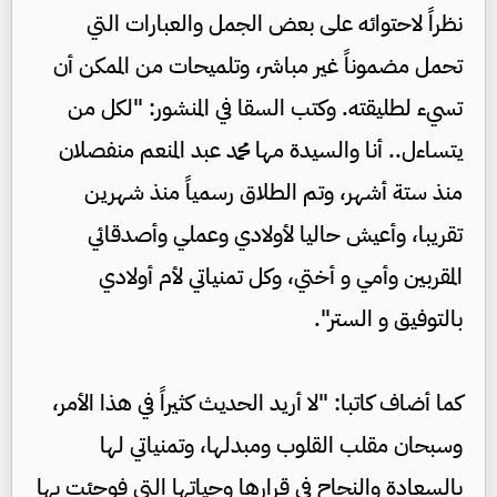
نظراً لاحتوائه على بعض الجمل والعبارات التي
تحمل مضموناً غير مباشر، وتلميحات من الممكن أن
تسيء لطليقته. وكتب السقا في المنشور: "لكل من
يتساءل.. أنا والسيدة مها محمد عبد المنعم منفصلان
منذ ستة أشهر، وتم الطلاق رسمياً منذ شهرين
تقريبا، وأعيش حاليا لأولادي وعملي وأصدقائي
المقربين وأمي و أختي، وكل تمنياتي لأم أولادي
بالتوفيق و الستر".
كما أضاف كاتبا: "لا أريد الحديث كثيراً في هذا الأمر،
وسبحان مقلب القلوب ومبدلها، وتمنياتي لها
بالسعادة والنجاح في قرارها وحياتها التي فوجئت بها