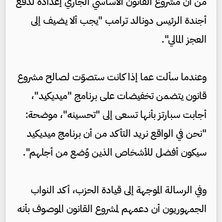
من أن مشروع القانون الأساسي الجاري إعداده لدفع
أجندة الرئيس دونالد ترامب "يجب ألا يضيف إلى
العجز المالي".
وعندما سألت عما إذا كانت ستصوّت لصالح مشروع
قانون يتضمن تخفيضات على برنامج "ميديكيد"،
أجابت سبارتز بأنها تسعى إلى "تحسينه"، موضحة:
"نحن في الواقع نريد التأكد من أن برنامج ميديكيد
سيكون أفضل للأشخاص الذين وُضع من أجلهم".
وفي الرسالة الموجهة إلى قيادة الحزب، أكد النواب
الجمهوريون أن دعمهم لمشروع القانون الموصوف بأنه