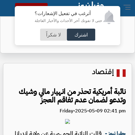
النسخة الكاملة
أترغب في تفعيل الإشعارات؟
حتى لا تفوتك آخر الأحداث والأخبار العاجلة
الخريجون بين فرحة الشهادة وهاجس
المستقبل
اشترك
لا شكراً
إقتصاد
نائبة أمريكية تحذر من انهيار مالي وشيك
وتدعو لضمان عدم تفاقم العجز
Friday-2025-05-09 02:41 pm
قالت النائبة الجمهورية عن ولاية إنديانا
جفرا نيوز -