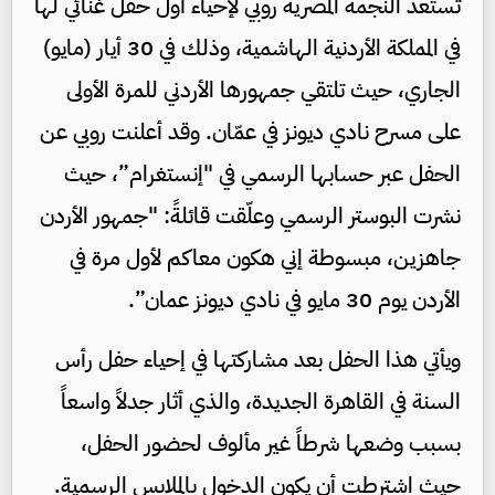
تستعد النجمة المصرية روبي لإحياء أول حفل غنائي لها
في المملكة الأردنية الهاشمية، وذلك في 30 أيار (مايو)
الجاري، حيث تلتقي جمهورها الأردني للمرة الأولى
على مسرح نادي ديونز في عمّان. وقد أعلنت روبي عن
الحفل عبر حسابها الرسمي في "إنستغرام”، حيث
نشرت البوستر الرسمي وعلّقت قائلةً: "جمهور الأردن
جاهزين، مبسوطة إني هكون معاكم لأول مرة في
الأردن يوم 30 مايو في نادي ديونز عمان”.
ويأتي هذا الحفل بعد مشاركتها في إحياء حفل رأس
السنة في القاهرة الجديدة، والذي أثار جدلاً واسعاً
بسبب وضعها شرطاً غير مألوف لحضور الحفل،
حيث اشترطت أن يكون الدخول بالملابس الرسمية.