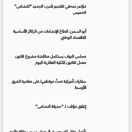
مؤتمر صحفي لتقديم المدرب الجديد "للنشامى"
الخميس
أبو السمن: قطاع الإنشاءات من الركائز الأساسية
للاقتصاد الوطني
مجلس النواب يستكمل مناقشة مشروع قانون
معدل لقانون الملكية العقارية اليوم
سفارات أميركية تحثّ مواطنيها على مغادرة الشرق
الأوسط
إغلاق مؤقت لـ “حديقة النشامى”
تأجيل حفل تامر حسني في جرش بسبب وفاة والده