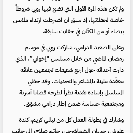
ولم تكن هذه المرة الأولى التي تضع فيها روبي شروطاً
خاصة لحفلاتها، إذ سبق أن اشترطت ارتداء ملابس
بيضاء أو من الكتّان في حفلات سابقة.
وعلى الصعيد الدرامي، شاركت روبي في موسم
رمضان الماضي من خلال مسلسل "إخواتي”، الذي
دارت أحداثه حول أربع شقيقات تجمعهن علاقة
معقّدة مليئة بالمشاعر والتحديات. وقد حظي
المسلسل بإشادة نقدية نظراً لطرحه قضايا أسرية
ومجتمعية حساسة ضمن إطار درامي مشوّق.
وشارك في بطولة العمل كل من نيللي كريم، كندة
علوش، جيهان الشماشرجي، حاتم صلاح، إلى جانب