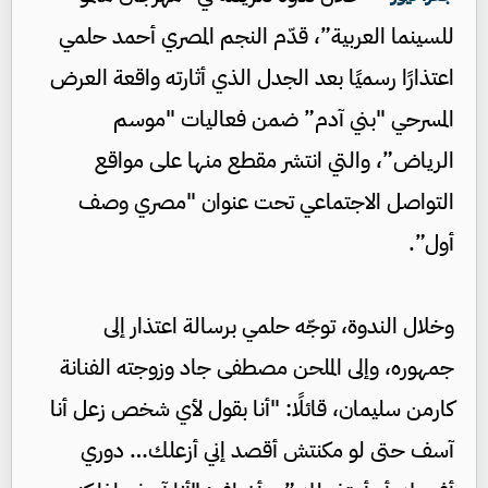
للسينما العربية”، قدّم النجم المصري أحمد حلمي
اعتذارًا رسميًا بعد الجدل الذي أثارته واقعة العرض
المسرحي "بني آدم” ضمن فعاليات "موسم
الرياض”، والتي انتشر مقطع منها على مواقع
التواصل الاجتماعي تحت عنوان "مصري وصف
أول”.
وخلال الندوة، توجّه حلمي برسالة اعتذار إلى
جمهوره، وإلى الملحن مصطفى جاد وزوجته الفنانة
كارمن سليمان، قائلًا: "أنا بقول لأي شخص زعل أنا
آسف حتى لو مكنتش أقصد إني أزعلك… دوري