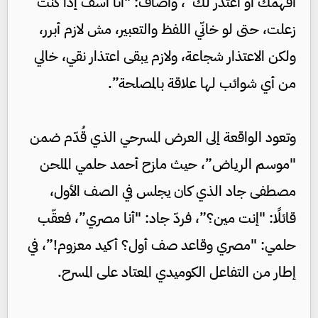
أفهمك أو أعتذر لك”، وأضاف: "أنا آسف إذا كنت
زعلت، حتى لو خانّي اللفظ والتعبير، مش لازم أبرر،
ولكن الاعتذار شجاعة، ولازم يبقى اعتذار نقي، خالي
من أي شوائب لها علاقة بالمصلحة”.
وتعود الواقعة إلى العرض المسرحي الذي قُدّم ضمن
"موسم الرياض”، حيث مازح أحمد حلمي الملحن
مصطفى جاد الذي كان يجلس في الصف الأول،
قائلًا: "إنت مين؟”، فردّ جاد: "أنا مصري”، فعقّب
حلمي: "مصري وقاعد صف أول؟ أكيد معزوم!”، في
إطار من التفاعل الكوميدي المعتاد على المسرح.