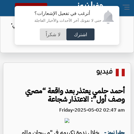
النسخة الكاملة
أترغب في تفعيل الإشعارات؟
حتى لا تفوتك آخر الأحداث والأخبار العاجلة
ترامب يصف حكمًا قضائيًا بأنه "عار وطني"
اشترك
لا شكراً
فيديو
أحمد حلمي يعتذر بعد واقعة “مصري
وصف أول”: الاعتذار شجاعة
Friday-2025-05-02 02:47 am
خلال ندوة تكريمه في "مهرجان مالمو
جفرا نيوز -