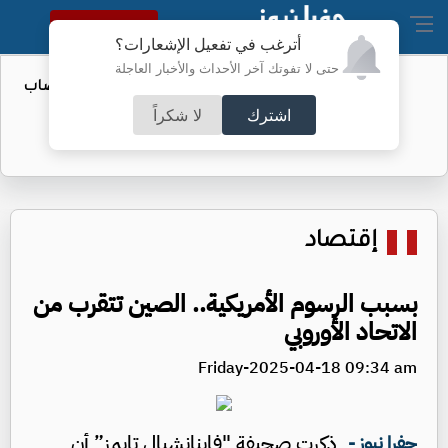
النسخة الكاملة
أترغب في تفعيل الإشعارات؟
حتى لا تفوتك آخر الأحداث والأخبار العاجلة
المستقلة: حزب واحد فشل في إكمال نصاب
مؤتمره
اشترك
لا شكراً
إقتصاد
بسبب الرسوم الأمريكية.. الصين تتقرب من
الاتحاد الأوروبي
Friday-2025-04-18 09:34 am
ذكرت صحيفة "فاينانشيال تايمز” أن
جفرا نيوز -