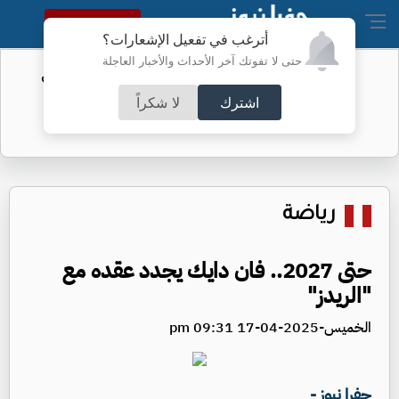
النسخة الكاملة
أترغب في تفعيل الإشعارات؟
حتى لا تفوتك آخر الأحداث والأخبار العاجلة
الفيفا يحول مستحقات الأردن المالية من
كأس العرب
اشترك
لا شكراً
رياضة
حتى 2027.. فان دايك يجدد عقده مع
"الريدز"
الخميس-2025-04-17 09:31 pm
جفرا نيوز -