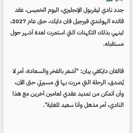
جدد نادي ليفربول الإنجليزي، اليوم الخميس، عقد
قائده الهولندي فيرجيل فان دايك، حتى عام 2027،
لينهي بذلك التكهنات التي استمرت لعدة أشهر حول
مستقبله.
قالفان دايكفي بيان: "أشعر بالفخر والسعادة، أمر لا
يُصدق، الرحلة التي مررت بها في مسيرتي حتى الآن،
وأن أتمكن من تمديد عقدي لعامين آخرين مع هذا
النادي، أمر مذهل وأنا سعيد للغاية".