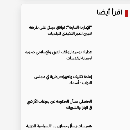
اقرأ أيضا
"الإدارية النيابية": توافق مبدئي على طريقة
تعيين المدير التنفيذي للبلديات
عطية: توحيد الموقف العربي والإسلامي ضرورة
لحماية المقدسات
إعادة تكليف وتغييرات إدارية في مجلس
النواب - أسماء
الحنيطي يسأل الحكومة عن بيوعات الأراضي
في البترا والشوبك
هميسات يسأل حجازين.. "السياحية الدينية