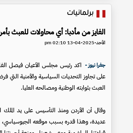
برلمانيات
الفايز من مأدبا: أي محاولات للعبث بأ
الأحد-2025-04-13 02:10 pm
اكد رئيس مجلس الأعيان فيصل الفايز ،
جفرا نيوز -
على تجاوز التحديات السياسية والأمنية التي فرض
العبث بثوابته الوطنية ومصالحه العليا.
وقال أن الأردن ومنذ التأسيس على يد الملك ا
عديدة، وهذا قدره بسبب موقعه الجيوسياسي، ل
قيادتنا الهاشمية ووعي شعبنا ، ومنعة أجهزتنا ال