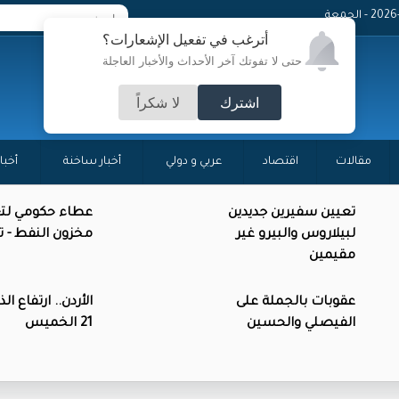
 - الجمعة
أترغب في تفعيل الإشعارات؟
حتى لا تفوتك آخر الأحداث والأخبار العاجلة
اشترك
لا شكراً
مقالات
اقتصاد
عربي و دولي
أخبار ساخنة
أخبا
تعيين سفيرين جديدين
عطاء حكومي لتع
لبيلاروس والبيرو غير
مخزون النفط - 
مقيمين
عقوبات بالجملة على
الأردن.. ارتفاع ال
الفيصلي والحسين
21 الخميس