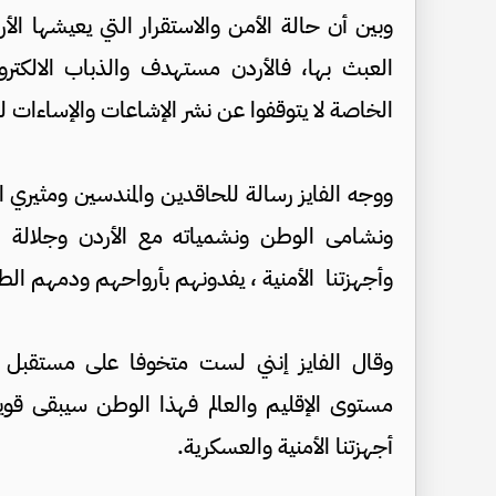
وبين أن حالة الأمن والاستقرار التي يعيشها ا
العبث بها، فالأردن مستهدف والذباب الالكتر
الخاصة لا يتوقفوا عن نشر الإشاعات والإساءات
ووجه الفايز رسالة للحاقدين والمندسين ومثيري ال
ونشامى الوطن ونشمياته مع الأردن وجلالة ال
وأجهزتنا الأمنية ، يفدونهم بأرواحهم ودمهم الط
وقال الفايز إنني لست متخوفا على مستقبل ا
مستوى الإقليم والعالم فهذا الوطن سيبقى قوي
أجهزتنا الأمنية والعسكرية.