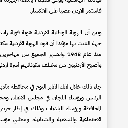
فاستمر الاردن عصيا على الانكسار.
وبين أن الهوية الوطنية الاردنية هوية قوية ر
جهة العبث بها مؤكدا أن قوة الهوية الأردنية م
منذ عام 1948 وانصهر الجميع من مها
وأصبح الأردنيون من مختلف مكوناتهم أسرة أردني
جاء ذلك خلال لقاء الفايز اليوم في محافظة مأدب
الرئيس ورؤساء اللجان في مجلس الاعيان ومحا
المحافظة ورؤساء البلديات وذلك في إطار حر
الاجتماعية والشعبية والشبابية، وممثلي مؤس