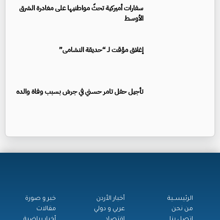
سفارات أميركية تحثّ مواطنيها على مغادرة الشرق
الأوسط
إغلاق مؤقت لـ “حديقة النشامى”
تأجيل حفل تامر حسني في جرش بسبب وفاة والده
الرئيســية
أخبار الأردن
خبر و صورة
من نحن
عربي و دولي
مقالات
اتصل بنا
اقتصاد
أخبار رياضية