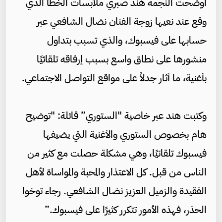
أوضحت النجمة هند صبري ملابسات الخطأ الذي
وقع عند نعيها زوجة الفنان نضال الشافعي عبر
حسابها على فيسبوك، والذي تسبب بتداول
منشورها على نطاق واسع بسبب إرفاقه تلقائيًا
بأغنية، ما أثار جدلاً على مواقع التواصل الاجتماعي.
وكتبت هند عبر خاصية "الستوري” قائلة: "توضيح
هام بخصوص الستوري والأغنية التي يضيفها
فيسبوك تلقائيًا، وهي مشكلة حصلت مع كثير من
الناس من قبل. كل الاعتذار والمحبة والمواساة لأهل
الفقيدة والزميل العزيز نضال الشافعي. رجاء توخوا
الحذر، فهذه الأمور تتكرر كثيرًا على فيسبوك.”