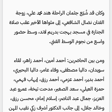
وكان قد شُيّع جثمان الراحلة هند محمد علي، زوجة
الفنان نضال الشافعي، إلى مثواها الأخير عقب صلاة
الجنازة في مسجد بهجت بدريم لاند، وسط حضور
واسع من نجوم الوسط الفني.
ومن بين الحاضرين: أحمد أمين، أحمد زاهر، لقاء
سويدان، داليا مصطفى، وفاء عامر، داليا البحيري،
أحمد بدير، أحمد عزمي، أحمد رزق، إيهاب فهمي،
حمزة العيلي، سعد الصغير، مدحت تيخة، عمرو عبد
العزيز، جمال عبد الناصر، إسلام إمام، محسن رزق،
وخالد جلال، إلى جانب الدكتور أشرف زكي نقيب المهن