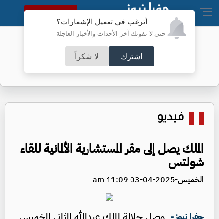
النسخة الكاملة
أترغب في تفعيل الإشعارات؟
حتى لا تفوتك آخر الأحداث والأخبار العاجلة
أطباء الكرك ينجحون بعملية معقدة
اشترك
لا شكراً
فيديو
الملك يصل إلى مقر المستشارية الألمانية للقاء
شولتس
الخميس-2025-04-03 11:09 am
وصل جلالة الملك عبدالله الثاني الخميس
جفرا نيوز -