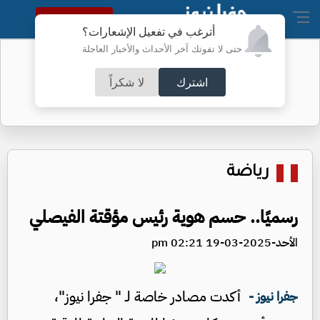
النسخة الكاملة
أترغب في تفعيل الإشعارات؟
حتى لا تفوتك آخر الأحداث والأخبار العاجلة
البنتاغون يرفع السرية عن تحطم جسم
داخله جثة
اشترك
لا شكراً
رياضة
رسميًا.. حسم هوية رئيس مؤقتة الفيصلي
الأحد-2025-03-19 02:21 pm
أكدت مصادر خاصة لـ " جفرا نيوز"،
جفرا نيوز -