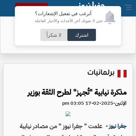
النسخة الكاملة
أترغب في تفعيل الإشعارات؟
حتى لا تفوتك آخر الأحداث والأخبار العاجلة
أسعار الذهب محلياً
اشترك
لا شكراً
برلمانيات
مذكرة نيابية "تُجهز" لطرح الثقة بوزير
الإثنين-2025-02-17 03:05 pm
علمت " جفرا نيوز " من مصادر نيابية
جفرا نيوز -