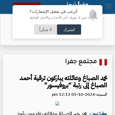
النسخة الكاملة
أترغب في تفعيل الإشعارات؟
حتى لا تفوتك آخر الأحداث والأخبار العاجلة
دوي انفجارين في مضيق هرمز
اشترك
لا شكراً
مجتمع جفرا
محمد الصباغ وعائلته يباركون ترقية أحمد
الصباغ إلى رتبة “بروفيسور”
السبت-2024-10-05 12:13 pm
محمد خير الصباغ وعائلته يتقدمون بأحرّ
جفرا نيوز -