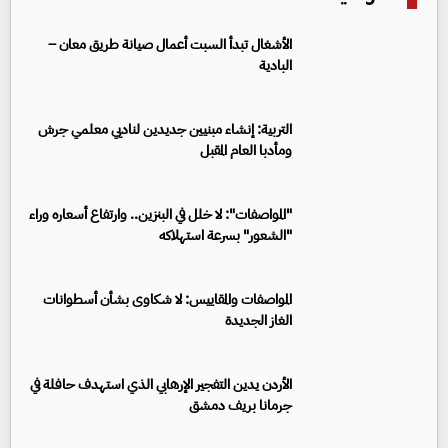
الأشغال تبدأ السبت أعمال صيانة طريق معان –
البادية
التربية: إنشاء مبنيين جديدين لناديي معلمي جرش
ومأدبا العام المقبل
"المواصفات": لا خلل في البنزين.. وارتفاع أسعاره وراء
"الشعور" بسرعة استهلاكه
المواصفات والمقاييس: لا شكاوى بشأن أسطوانات
الغاز الجديدة
الأردن يدين التفجير الإرهابي الذي استهدف حافلة في
جرمانا بريف دمشق