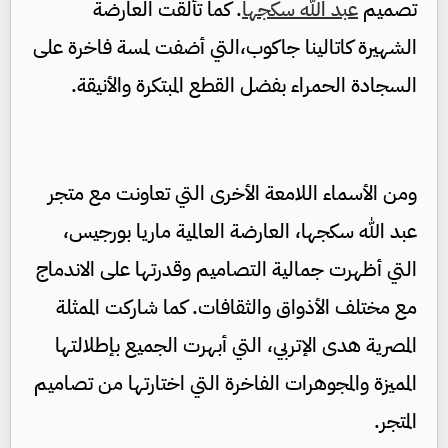
تصميم
عبد الله سكج
ها
.
كما تألقت العارضة
الشهيرة كاتالينا جاكوب
،
التي أضفت لمسة فاخرة على
السجادة الحمراء بفضل القطع المبتكرة والأنيقة
.
ومن الأسماء اللامعة الأخرى التي تعاونت مع متجر
عبد الله سكج
ها
، العارضة العالمية ماريا بورجيس،
التي أظهرت جمالية التصاميم وقدرتها على الاندماج
مع مختلف الأذواق والثقافات
.
كما شاركت
الممثلة
المصرية هدى الإتربي، التي أبهرت الجميع بإطلالتها
المميزة والمجوهرات الفاخرة التي اختارتها من تصاميم
المتجر
.