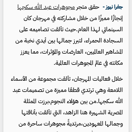
حقق متجر
مجوهرات عبد الله سكج
ها
جفرا نيوز -
إنجازًا مميزًا من خلال مشاركته في مهرجان كان
السينمائي لهذا العام
.
حيث تألقت تصاميمه على
السجادة الحمراء
،
لتبرز جمالها بين أيدي نخبة من
المشاهير ال
عالميين
، العارضات والمؤثرات، مما يعزز
مكانته في عالم المجوهرات العالمية
.
خلال فعاليات المهرجان، تألقت مجموعة من الأسماء
اللامعة وهي ترتدي قطعًا مميزة من تصميمات عبد
الله سكج
ها
.
من بين هؤلاء النجوم
،
برزت الممثلة
المصرية الشهيرة هنا الزاهد
،
التي تألقت بأناقتها
وجمالها المعهودين
،
مرتديةً مجوهرات ساحرة من