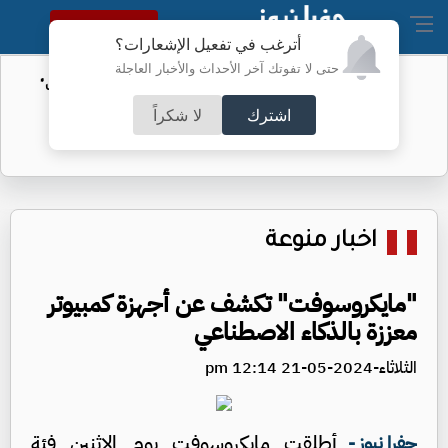
النسخة الكاملة
أترغب في تفعيل الإشعارات؟
حتى لا تفوتك آخر الأحداث والأخبار العاجلة
الأمن السيبراني يحذر من رسائل "واتساب"
اشترك
لا شكراً
اخبار منوعة
"مايكروسوفت" تكشف عن أجهزة كمبيوتر
معززة بالذكاء الاصطناعي
الثلاثاء-2024-05-21 12:14 pm
أطلقت مايكروسوفت يوم الاثنين فئة
جفرا نيوز -