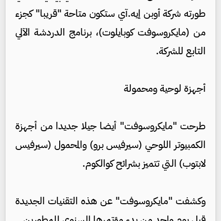
طورته شركة أوبن إيه.آي ستكون متاحة "قريبا" كجزء
من (مايكروسوفت كوبايلوت)، برنامج الدردشة الآلي
التابع للشركة.
أجهزة لوحية ومحمولة
طرحت "مايكروسوفت" أيضا جيلا جديدا من أجهزة
الكمبيوتر اللوحي (سيرفيس برو) والمحمول (سيرفيس
لابتوب) التي تتميز بشرائح كوالكوم.
وكشفت "مايكروسوفت" عن هذه التقنيات الجديدة
قبل يوم واحد من بدء مؤتمرها السنوي للمطورين.