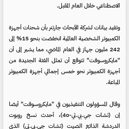
الاصطناعي خلال العام المقبل.
وتفيد بيانات لشركة الأبحاث جارتنر بأن شحنات أجهزة
الكمبيوتر الشخصية العالمية انخفضت بنحو 15% إلى
242 مليون جهاز في العام الماضي، مما يشير إلى أن
"مايكروسوفت" تتوقع أن تمثل الفئة الجديدة من
أجهزة الكمبيوتر نحو خمس إجمالي أجهزة الكمبيوتر
المباعة.
وقال المسؤولون التنفيذيون في "مايكروسوفت" أيضا
إن (تشات جي.بي.تي-4o)، أحدث نسخ روبوت
الدردشة الذائع الصيت (تشات جي.بي.تي) الذي