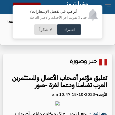
النسخة الكاملة
أترغب في تفعيل الإشعارات؟
حتى لا تفوتك آخر الأحداث والأخبار العاجلة
بزشكيان يتعهد بالصمود: لن أستقيل مهما
حدث
اشترك
لا شكراً
خبر وصورة
تعليق مؤتمر أصحاب الأعمال والمستثمرين
العرب تضامنا ودعما لغزة -صور
الأربعاء-2023-10-18 10:47 am
جفرا نيوز - علق منظمو مؤتمر أصحاب
جفرا نيوز -