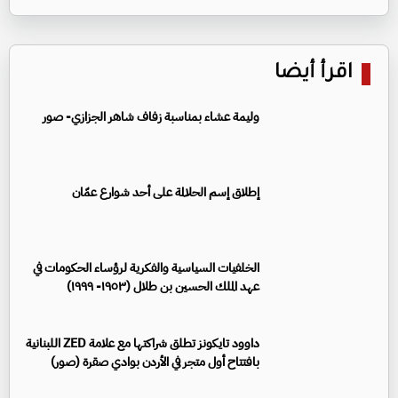
اقرأ أيضا
وليمة عشاء بمناسبة زفاف شاهر الجزازي- صور
إطلاق إسم الحلالمة على أحد شوارع عمّان
الخلفيات السياسية والفكرية لرؤساء الحكومات في
عهد الملك الحسين بن طلال (١٩٥٣- ١٩٩٩)
داوود تايكونز تطلق شراكتها مع علامة ZED اللبنانية
بافتتاح أول متجر في الأردن بوادي صقرة (صور)