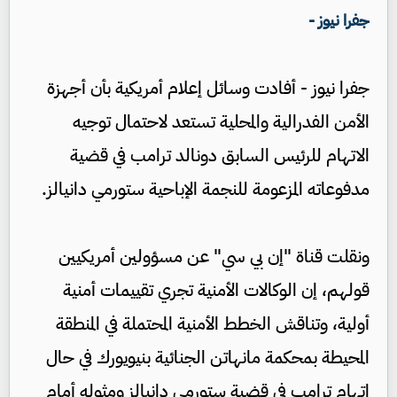
جفرا نيوز -
جفرا نيوز - أفادت وسائل إعلام أمريكية بأن أجهزة
الأمن الفدرالية والمحلية تستعد لاحتمال توجيه
الاتهام للرئيس السابق دونالد ترامب في قضية
مدفوعاته المزعومة للنجمة الإباحية ستورمي دانيالز.
ونقلت قناة "إن بي سي" عن مسؤولين أمريكيين
قولهم، إن الوكالات الأمنية تجري تقييمات أمنية
أولية، وتناقش الخطط الأمنية المحتملة في المنطقة
المحيطة بمحكمة مانهاتن الجنائية بنيويورك في حال
اتهام ترامب في قضية ستورمي دانيالز ومثوله أمام