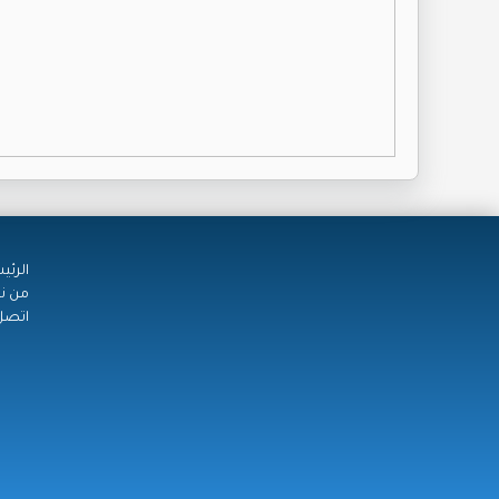
الرئي
من ن
اتصل 