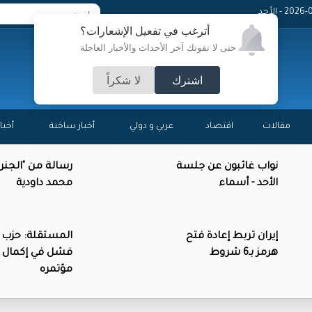
20 - الأحد
أترغب في تفعيل الإشعارات؟
حتى لا تفوتك آخر الأحداث والأخبار العاجلة
اشترك
لا شكراً
مقالات
اقتصاد
عربي و دولي
أخبار ساخنة
أخبا
نواب غائبون عن جلسة
رسالة من "الجنرا
الأحد - أسماء
محمد داودية
إيران تربط إعادة فتح
المستقلة: حزب 
هرمز بـ6 شروط
فشل في إكمال 
مؤتمره