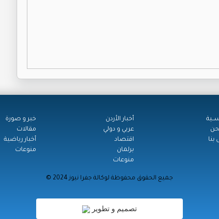
ســية
أخبار الأردن
خبر و صورة
حن
عربي و دولي
مقالات
بنا
اقتصاد
أخبار رياضية
برلمان
منوعات
منوعات
© جميع الحقوق محفوظة لوكالة جفرا نيوز 2024
تصميم و تطوير