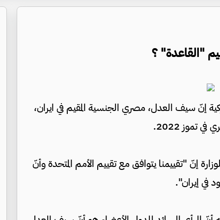
م "القاعدة" ؟
ركية إنّ سيف العدل، مصري الجنسية المقيم في ايران،
 تموز 2022.
نّ "تقييمنا يتوافق مع تقييم الأمم المتحدة وأنّ
 في إيران".
يه أنّ الرأي السائد للدول الأعضاء هو أنّ سيف العدل