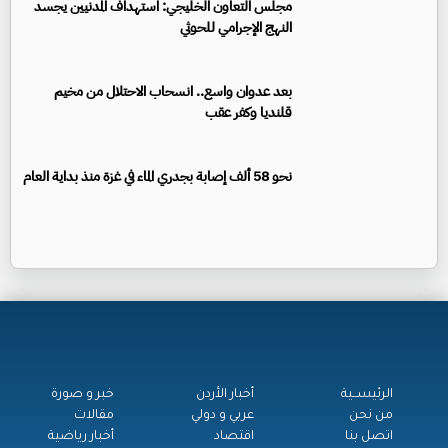
مجلس التعاون الخليجي: استهداف المدنيين يجسد
النهج الإجرامي للحوثي
بعد عدوان واسع.. انسحاب الاحتلال من مخيم
قلنديا وكفر عقب
نحو 58 ألف إصابة بجدري الماء في غزة منذ بداية العام
الرئيســية
أخبار الأردن
خبر و صورة
من نحن
عربي و دولي
مقالات
اتصل بنا
اقتصاد
أخبار رياضية