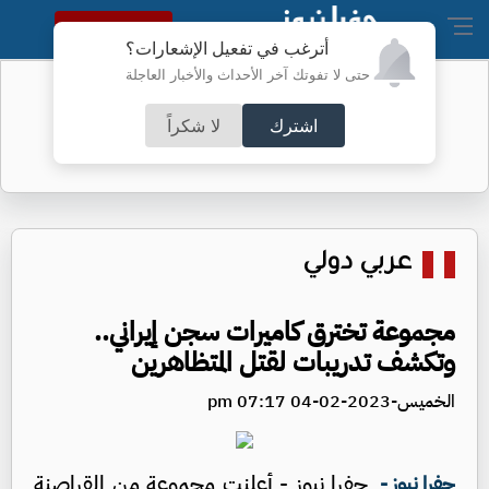
النسخة الكاملة
أترغب في تفعيل الإشعارات؟
حتى لا تفوتك آخر الأحداث والأخبار العاجلة
ارتفاع أسعار النفط الجمعة
اشترك
لا شكراً
عربي دولي
مجموعة تخترق كاميرات سجن إيراني..
وتكشف تدريبات لقتل المتظاهرين
الخميس-2023-02-04 07:17 pm
جفرا نيوز - أعلنت مجموعة من القراصنة
جفرا نيوز -