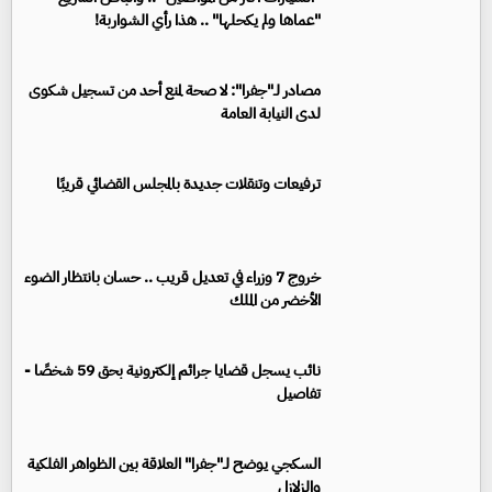
"عماها ولم يكحلها" .. هذا رأي الشواربة!
مصادر لـ"جفرا": لا صحة لمنع أحد من تسجيل شكوى
لدى النيابة العامة
ترفيعات وتنقلات جديدة بالمجلس القضائي قريبًا
خروج 7 وزراء في تعديل قريب .. حسان بانتظار الضوء
الأخضر من الملك
نائب يسجل قضايا جرائم إلكترونية بحق 59 شخصًا -
تفاصيل
السكجي يوضح لـ"جفرا" العلاقة بين الظواهر الفلكية
والزلازل