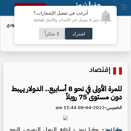
النسخة الكاملة
أترغب في تفعيل الإشعارات؟
حتى لا تفوتك آخر الأحداث والأخبار العاجلة
يات المتحدة من النفط السعودي
إصابات إيبولا في ا
فر
اشترك
لا شكراً
إقتصاد
للمرة الأولى في نحو 8 أسابيع.. الدولار يهبط
دون مستوى 75 روبلاً
الخميس-2022-04-08 11:44 am
جفرا نيوز - ارتفع الروبل الروسي، اليوم
جفرا نيوز -