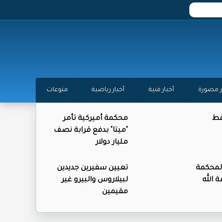
ر مصورة
أخبار فنية
أخبار رياضية
منوعات
فط
محكمة أميركية تأمر
"ميتا" بدفع قرابة نصف
مليار دولار
المحكمة
تعيين سفيرين جديدين
 الله
لبيلاروس والبيرو غير
مقيمين