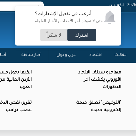
- الخميس
أترغب في تفعيل الإشعارات؟
حتى لا تفوتك آخر الأحداث والأخبار العاجلة
اشترك
لا شكراً
مقالات
اقتصاد
عربي و دولي
أخبار ساخنة
أخبا
مهاجرو سبتة.. الاتحاد
الفيفا يحول مس
الأوروبي يكشف آخر
الأردن المالية م
التطورات
العرب
"الترخيص" تطلق خدمة
تقرير: نقص الذخائ
إلكترونية جديدة
غضب ترامب