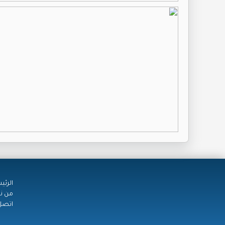
الرئي
من ن
اتصل 