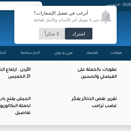
- الخميس
أترغب في تفعيل الإشعارات؟
حتى لا تفوتك آخر الأحداث والأخبار العاجلة
اشترك
لا شكراً
مقالات
اقتصاد
عربي و دولي
أخبار ساخنة
أخبا
عقوبات بالجملة على
الأردن.. ارتفاع ال
الفيصلي والحسين
21 الخميس
تقرير: نقص الذخائر يفجّر
الجيش يفتح باب 
غضب ترامب
لحملة البكالوري
تفاصيل