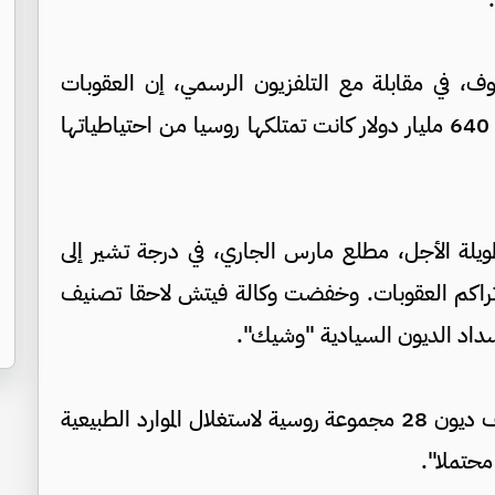
وف، في مقابلة مع التلفزيون الرسمي، إن العقوبات
الغربية جمدت حوالي 300 مليار دولار من أصل 640 مليار دولار كانت تمتلكها روسيا من احتياطياتها
يا طويلة الأجل، مطلع مارس الجاري، في درجة تشير إلى
تراكم العقوبات. وخفضت وكالة فيتش لاحقا تصنيف
داد الديون السيادية "وشيك".
وخفّضت وكالة فيتش للتصنيف الائتماني، تصنيف ديون 28 مجموعة روسية لاستغلال الموارد الطبيعية
محتملا".