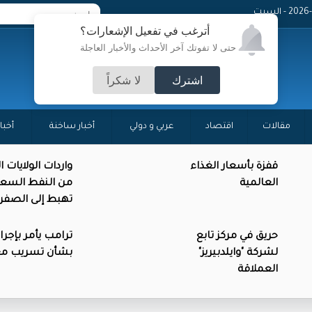
 - السبت
أترغب في تفعيل الإشعارات؟
حتى لا تفوتك آخر الأحداث والأخبار العاجلة
اشترك
لا شكراً
مقالات
اقتصاد
عربي و دولي
أخبار ساخنة
أخبا
قفزة بأسعار الغذاء
واردات الولايات 
العالمية
من النفط السع
تهبط إلى الصفر
حريق في مركز تابع
ترامب يأمر بإجرا
لشركة "وايلدبيريز"
بشأن تسريب م
العملاقة