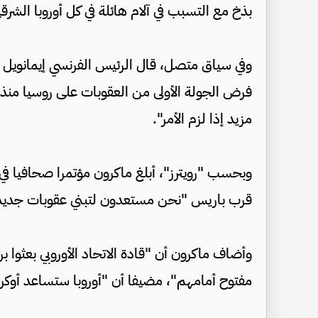
بذخ مع التسبب في آلام هائلة في كل أوروبا الشرقي
وفي سياق متصل، قال الرئيس الفرنسي إيمانويل ما
فرض الجولة الأولى من العقوبات على روسيا منذ 
مزيد إذا لزم الأمر".
وبحسب "رويترز"، أبلغ ماكرون مؤتمرا صحافيا في 
قرب باريس "نحن مستعدون لتبني عقوبات جديدة
وأضاف ماكرون أن "قادة الاتحاد الأوروبي بعثوا برس
مفتوح أمامهم"، مضيفا أن "أوروبا ستساعد أوكران