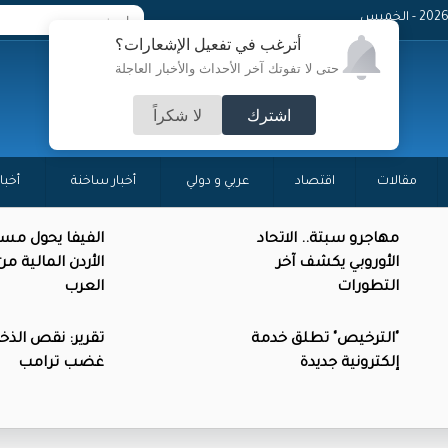
- الخميس
أترغب في تفعيل الإشعارات؟
حتى لا تفوتك آخر الأحداث والأخبار العاجلة
اشترك
لا شكراً
مقالات
اقتصاد
عربي و دولي
أخبار ساخنة
أخبا
مهاجرو سبتة.. الاتحاد
الفيفا يحول مس
الأوروبي يكشف آخر
الأردن المالية م
التطورات
العرب
"الترخيص" تطلق خدمة
تقرير: نقص الذخائ
إلكترونية جديدة
غضب ترامب