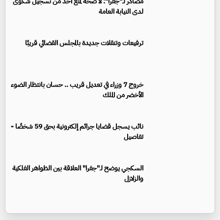
مصادر لـ"جفرا": لا صحة لمنع أحد من تسجيل شكوى
لدى النيابة العامة
ترفيعات وتنقلات جديدة بالمجلس القضائي قريبًا
خروج 7 وزراء في تعديل قريب .. حسان بانتظار الضوء
الأخضر من الملك
نائب يسجل قضايا جرائم إلكترونية بحق 59 شخصًا -
تفاصيل
السكجي يوضح لـ"جفرا" العلاقة بين الظواهر الفلكية
والزلازل