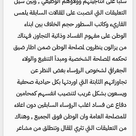
سلباً على انتاجيتهم وولاؤهم الوظيفي , وبين سيل
التعليقات التي انصبت على المقالات السابقة يلمس
القاريء وكاتب السطور حجم الخلاف بين ابناء
الوطن على مفهوم الفساد وذاتية التجاوز, فهناك
من يزالون ينظرون لمصلحة الوطن ضمن اطار ضيق
تحكمه المصلحة الشخصية ومبدأ التنفيع والولاء
الجغرافي لشخوص الرؤساء بغض النظر عن
تجاوزاتهم الثابتة التي اوردتها بكل حيادية صحفية
ويسعون بشكل غريب لتنصيب انفسهم كمحامين
دفاع عن فساد اغلب الرؤساء السابقين دون اعلاء
للمصلحة العامة وان الوطن فوق الجميع , وهناك
من التعليقات التي تثري المقال وتنطلق من مشاعر