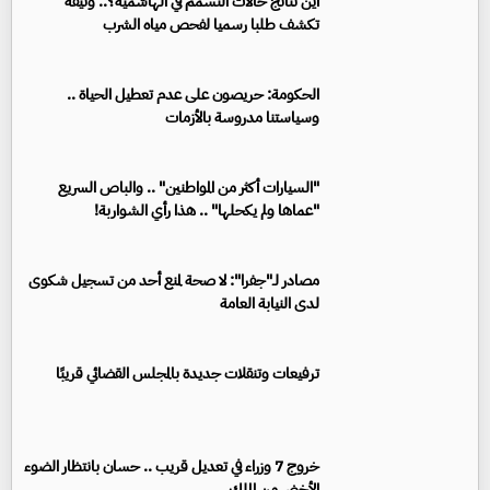
أين نتائج حالات التسمم في الهاشمية؟.. وثيقة
تكشف طلبا رسميا لفحص مياه الشرب
الحكومة: حريصون على عدم تعطيل الحياة ..
وسياستنا مدروسة بالأزمات
"السيارات أكثر من المواطنين" .. والباص السريع
"عماها ولم يكحلها" .. هذا رأي الشواربة!
مصادر لـ"جفرا": لا صحة لمنع أحد من تسجيل شكوى
لدى النيابة العامة
ترفيعات وتنقلات جديدة بالمجلس القضائي قريبًا
خروج 7 وزراء في تعديل قريب .. حسان بانتظار الضوء
الأخضر من الملك