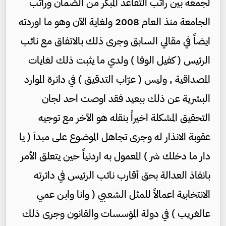
لجمعه بين راتب التقاعد المبكر من الضمان وراتب
الجامعة منذ العام 2008 ولغاية الآن وهو ما اوردته
ايضاً في مقالي السابق وجرى ذلك بالاتفاق مع نائب
الرئيس ( كفيل الوفا ) ولدي ما يثبت ذلك لغايات
المصداقية , وليس ( عرّاب التدقيق ) في دائرة الموارد
البشرية عن ذلك ببعيد فقد اوصت احد لجان
التحقيق المشكلة اخيراً بنقله هو الآخر مع توجيه
عقوبة الانذار له وجرى تجاهل الموضوع على مبدأ ( يا
دار ما دخلك شر ) المعمول به اردنياً حين يتعلق الأمر
بانفاذ العدالة بحق أقارب نائب الرئيس في دائرته
الانتخابية اعمالاً للمثل الشعبي ( وانا وابن عمي
عالغريب ) في دولة المؤسسات والقانون وجرى ذلك