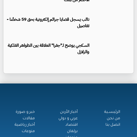
نائب يسجل قضايا جرائم إلكترونية بحق 59 شخصًا -
تفاصيل
السكجي يوضح لـ"جفرا" العلاقة بين الظواهر الفلكية
والزلازل
الرئيســية
أخبار الأردن
خبر و صورة
من نحن
عربي و دولي
مقالات
اتصل بنا
اقتصاد
أخبار رياضية
برلمان
منوعات