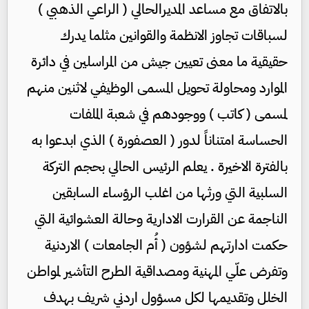
بالاتفاق مع مساعد المديرالحالي ( الراعي الذهبي )
لسباقات تجاوز الانظمة والقوانين مثلما يدرك
حقيقية ما معنى تعيين جيش من المراسلين في دائرة
الموارد ومحاولة تحويل المسمى الوظيفي لاثنين منهم
لمسمى ( كاتب ) ووجودهم في شعبة الملفات
الحساسة امتناناً لدور ( العصفورة ) الذي ابدعوا به
بالفترة الاخيرة . يعلم الرئيس الحالي بحجم التركة
السلبية التي ورثها من اغلب الرؤساء السابقين
الناجمة عن القرارت الادارية وحالة العشوائية التي
حكمت ادارتهم لشؤون ( أُم الجامعات ) الاردنية
وتفرض علّي المهنية ومصداقية الطرح التأشير لمواطن
الخلل وتقديمها لكل مسؤول اردني شريف بهدف