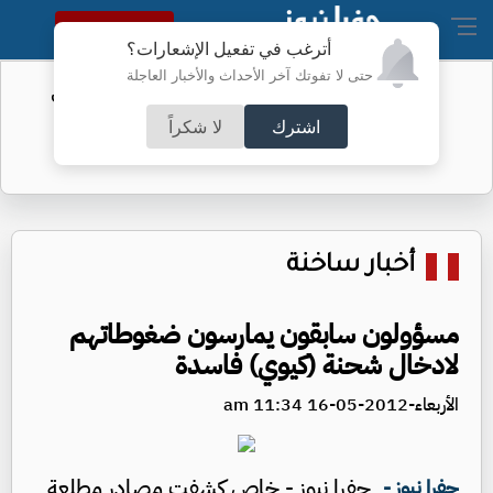
النسخة الكاملة
أترغب في تفعيل الإشعارات؟
حتى لا تفوتك آخر الأحداث والأخبار العاجلة
الفيفا يحول مستحقات الأردن المالية من
كأس العرب
اشترك
لا شكراً
أخبار ساخنة
مسؤولون سابقون يمارسون ضغوطاتهم
لادخال شحنة (كيوي) فاسدة
الأربعاء-2012-05-16 11:34 am
جفرا نيوز - خاص كشفت مصادر مطلعة
جفرا نيوز -