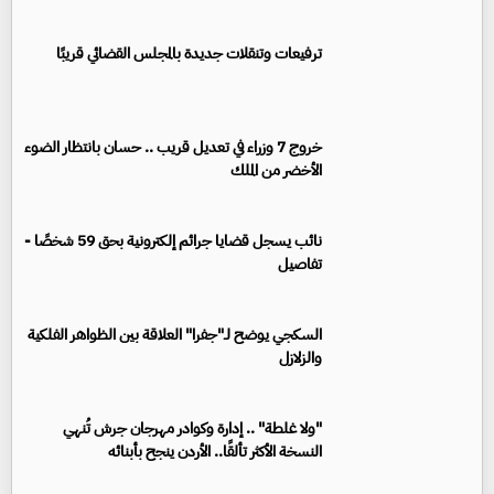
ترفيعات وتنقلات جديدة بالمجلس القضائي قريبًا
خروج 7 وزراء في تعديل قريب .. حسان بانتظار الضوء
الأخضر من الملك
نائب يسجل قضايا جرائم إلكترونية بحق 59 شخصًا -
تفاصيل
السكجي يوضح لـ"جفرا" العلاقة بين الظواهر الفلكية
والزلازل
"ولا غلطة" .. إدارة وكوادر مهرجان جرش تُنهي
النسخة الأكثر تألقًا.. الأردن ينجح بأبنائه