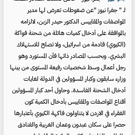
لـ " جفرا نيوز "عن ضغوطات تعرض لها مدير
المواصفات والمقاييس الدكتور حيدر الزبن، لالزامه
بالموافقة على أدخال كميات هائلة من شحنة فواكة
(الكيوي) قادمة من اسرائيل، ولا تصلح للاستهلاك
البشري. وبحسب المصادر ذاتها فأن المستورد وهو
رجل أعمال وسط شخصيات رفيعة المستوى من بينها
وزارء سابقون وكبار المسؤولين في الدولة لغايات
أدخال الشحنة الفاسدة. وحاول أحد كبار المسؤولين
أقناع المواصفات والمقاييس بأدخال الكمية كون
الفقراء في الاردن لا يتناولون فاكهة الكيوي بأعتبارها
حصرا على سكان عبدون وعمان الغربية والفنادق