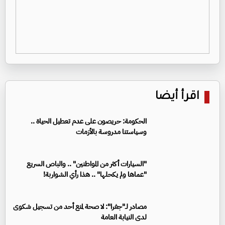
اقرأ أيضا
الحكومة: حريصون على عدم تعطيل الحياة ..
وسياستنا مدروسة بالأزمات
"السيارات أكثر من المواطنين" .. والباص السريع
"عماها ولم يكحلها" .. هذا رأي الشواربة!
مصادر لـ"جفرا": لا صحة لمنع أحد من تسجيل شكوى
لدى النيابة العامة