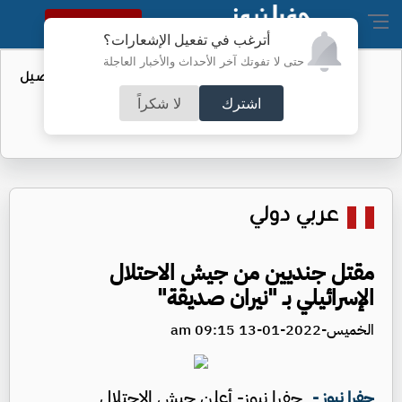
النسخة الكاملة
أترغب في تفعيل الإشعارات؟
حتى لا تفوتك آخر الأحداث والأخبار العاجلة
عطاء حكومي لتعزيز مخزون النفط - تفاصيل
اشترك
لا شكراً
عربي دولي
مقتل جنديين من جيش الاحتلال
الإسرائيلي بـ "نيران صديقة"
الخميس-2022-01-13 09:15 am
جفرا نيوز- أعلن جيش الاحتلال
جفرا نيوز -