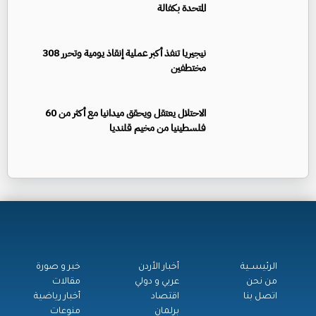
المتحدة بكفالة
نيجيريا تنفذ أكبر عملية إنقاذ يومية وتحرر 308
مختطفين
الاحتلال يعتقل ويحقق ميدانيا مع أكثر من 60
فلسطينيا من مخيم قلنديا
الرئيســية
أخبار الأردن
خبر و صورة
من نحن
عربي و دولي
مقالات
اتصل بنا
اقتصاد
أخبار رياضية
برلمان
منوعات