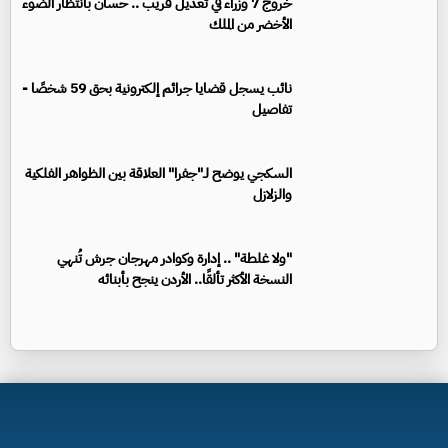
خروج 7 وزراء في تعديل قريب .. حسان بانتظار الضوء
الأخضر من الملك
نائب يسجل قضايا جرائم إلكترونية بحق 59 شخصًا -
تفاصيل
السكجي يوضح لـ"جفرا" العلاقة بين الظواهر الفلكية
والزلازل
"ولا غلطة" .. إدارة وكوادر مهرجان جرش تُنهي
النسخة الأكثر تألقًا.. الأردن ينجح بأبنائه