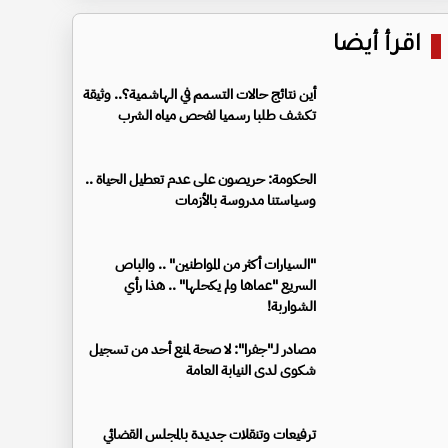
اقرأ أيضا
أين نتائج حالات التسمم في الهاشمية؟.. وثيقة
تكشف طلبا رسميا لفحص مياه الشرب
الحكومة: حريصون على عدم تعطيل الحياة ..
وسياستنا مدروسة بالأزمات
"السيارات أكثر من المواطنين" .. والباص
السريع "عماها ولم يكحلها" .. هذا رأي
الشواربة!
مصادر لـ"جفرا": لا صحة لمنع أحد من تسجيل
شكوى لدى النيابة العامة
ترفيعات وتنقلات جديدة بالمجلس القضائي