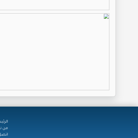
الرئي
من ن
اتصل 