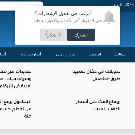
 - السبت
أترغب في تفعيل الإشعارات؟
حتى لا تفوتك آخر الأحداث والأخبار العاجلة
اشترك
لا شكراً
مقالات
اقتصاد
عربي و دولي
أخبار ساخنة
أخبا
تحويلات في عمَّان لتعبيد
تمديدات غير مش
طرق -تفاصيل
وسرقة مياه.. حم
أمنية في الزرقاء
ارتفاع لافت على أسعار
البنتاغون يرفع ا
الذهب السبت
عن تحطم جسم د
جثة