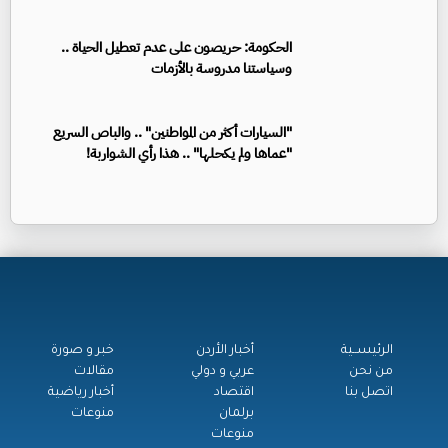
الحكومة: حريصون على عدم تعطيل الحياة ..
وسياستنا مدروسة بالأزمات
"السيارات أكثر من المواطنين" .. والباص السريع
"عماها ولم يكحلها" .. هذا رأي الشواربة!
الرئيســية
أخبار الأردن
خبر و صورة
من نحن
عربي و دولي
مقالات
اتصل بنا
اقتصاد
أخبار رياضية
برلمان
منوعات
منوعات