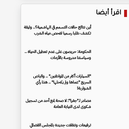
اقرأ أيضا
أين نتائج حالات التسمم في الهاشمية؟.. وثيقة
تكشف طلبا رسميا لفحص مياه الشرب
الحكومة: حريصون على عدم تعطيل الحياة ..
وسياستنا مدروسة بالأزمات
"السيارات أكثر من المواطنين" .. والباص
السريع "عماها ولم يكحلها" .. هذا رأي
الشواربة!
مصادر لـ"جفرا": لا صحة لمنع أحد من تسجيل
شكوى لدى النيابة العامة
ترفيعات وتنقلات جديدة بالمجلس القضائي