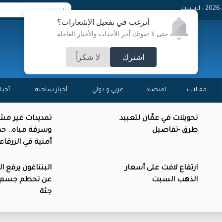
 - السبت
أترغب في تفعيل الإشعارات؟
حتى لا تفوتك آخر الأحداث والأخبار العاجلة
اشترك
لا شكراً
مقالات
اقتصاد
عربي و دولي
أخبار ساخنة
أخبا
تحويلات في عمَّان لتعبيد
تمديدات غير مش
طرق -تفاصيل
وسرقة مياه.. حم
أمنية في الزرقاء
ارتفاع لافت على أسعار
البنتاغون يرفع ا
الذهب السبت
عن تحطم جسم د
جثة