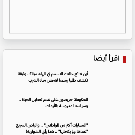
اقرأ أيضا
أين نتائج حالات التسمم في الهاشمية؟.. وثيقة
تكشف طلبا رسميا لفحص مياه الشرب
الحكومة: حريصون على عدم تعطيل الحياة ..
وسياستنا مدروسة بالأزمات
"السيارات أكثر من المواطنين" .. والباص السريع
"عماها ولم يكحلها" .. هذا رأي الشواربة!