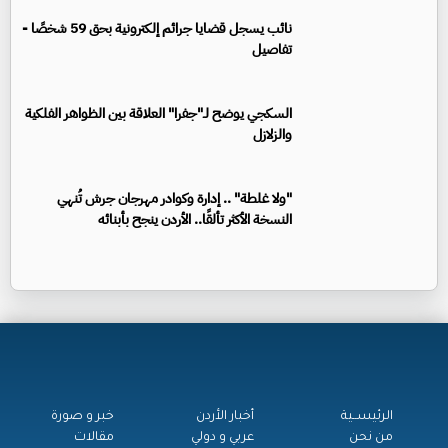
نائب يسجل قضايا جرائم إلكترونية بحق 59 شخصًا -
تفاصيل
السكجي يوضح لـ"جفرا" العلاقة بين الظواهر الفلكية
والزلازل
"ولا غلطة" .. إدارة وكوادر مهرجان جرش تُنهي
النسخة الأكثر تألقًا.. الأردن ينجح بأبنائه
الرئيســية
أخبار الأردن
خبر و صورة
من نحن
عربي و دولي
مقالات