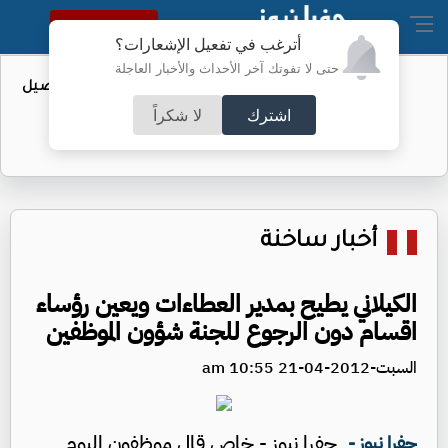
النسخة الكاملة
أترغب في تفعيل الإشعارات؟
حتى لا تفوتك آخر الأحداث والأخبار العاجلة
عطاء حكومي لتعزيز مخزون النفط - تفاصيل
اشترك
لا شكراً
أخبار ساخنة
الكيلاني يطيح بمدير العطاءات ويعين رؤساء
اقسام دون الرجوع للجنة شؤون الموظفين
السبت-2012-04-21 10:55 am
جفرا نيوز - خاص قال موظفون اليوم
جفرا نيوز -