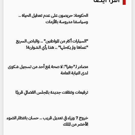
اقرأ أيضا
الحكومة: حريصون على عدم تعطيل الحياة ..
وسياستنا مدروسة بالأزمات
"السيارات أكثر من المواطنين" .. والباص السريع
"عماها ولم يكحلها" .. هذا رأي الشواربة!
مصادر لـ"جفرا": لا صحة لمنع أحد من تسجيل شكوى
لدى النيابة العامة
ترفيعات وتنقلات جديدة بالمجلس القضائي قريبًا
خروج 7 وزراء في تعديل قريب .. حسان بانتظار الضوء
الأخضر من الملك