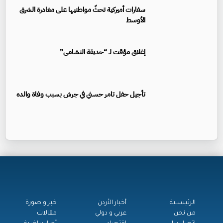
سفارات أميركية تحثّ مواطنيها على مغادرة الشرق
الأوسط
إغلاق مؤقت لـ “حديقة النشامى”
تأجيل حفل تامر حسني في جرش بسبب وفاة والده
الرئيســية
أخبار الأردن
خبر و صورة
من نحن
عربي و دولي
مقالات