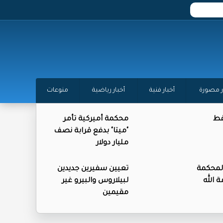
ر مصورة
أخبار فنية
أخبار رياضية
منوعات
فط
محكمة أميركية تأمر
"ميتا" بدفع قرابة نصف
مليار دولار
المحكمة
تعيين سفيرين جديدين
 الله
لبيلاروس والبيرو غير
مقيمين