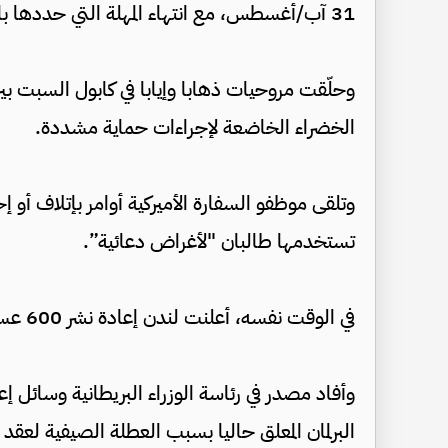
31 آب/أغسطس، مع انتهاء المهلة التي حددها بايدن لاستكمال الانسحاب من هذا البلد.
وحلّقت مروحيات ذهابا وإيابا في كابول السبت بين ا
الخضراء الخاضعة لإجراءات حماية مشددة.
وتلقى موظفو السفارة الأميركية أوامر بإتلاف أو 
تستخدمها طالبان "لأغراض دعائية”.
في الوقت نفسه، أعلنت لندن إعادة نشر 600 عسكري لمساعدة الرعايا البريطانيين على مغادرة البلاد.
وأفاد مصدر في رئاسة الوزراء البريطانية وسائل 
البرلمان المعلق حاليا بسبب العطلة الصيفية لعقد