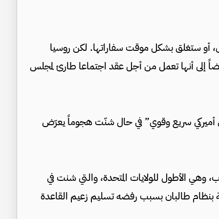
ى، أو ستغلق بشكل موقت سفاراتها. لكن روسيا
 أيضاً إلى أنها تعمل من أجل عقد اجتماعا طارئ لمجلس
ي أميركي سريع وقوي” في حال شنّت هجوماً يعرّض
ره إنهاء 20 عاما من الحرب، وهي الأطول للولايات المتحدة، والتي شنت في
11 أيلول/سبتمبر 2001 للإطاحة بنظام طالبان بسبب رفضه تسليم زعيم القاعدة