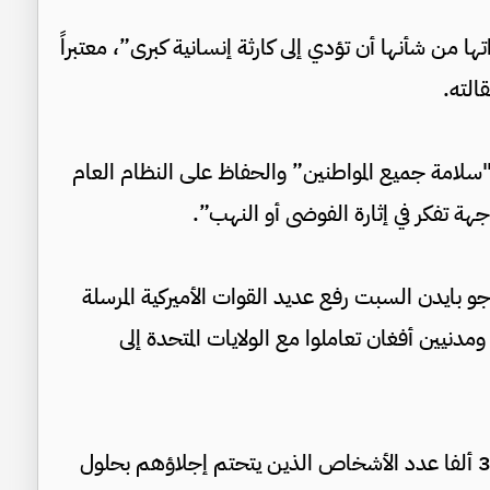
ها من شأنها أن تؤدي إلى كارثة إنسانية كبرى”، معتبراً
الته.
لامة جميع المواطنين” والحفاظ على النظام العام
 جهة تفكر في إثارة الفوضى أو النهب”.
 جو بايدن السبت رفع عديد القوات الأميركية المرسلة
مدنيين أفغان تعاملوا مع الولايات المتحدة إلى
وتقدر وزارة الدفاع الأميركية (البنتاغون) بحوالى 30 ألفا عدد الأشخاص الذين يتحتم إجلاؤهم بحلول