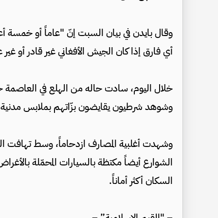
وقال بايدن في بيان السبت إنّ "عاماً أو خمسة أ
أي فارق إذا كان الجيش الأفغاني غير قادر أو غير 
خلال اليوم، سادت حاله من الهلع في العاصمة حي
وشوهد شرطيون يقايضون بزّاتهم بملابس مدنية.
وشهدت أغلبية المصارف ازدحاماً، وسط تهافت ا
الشوارع أيضاً مكتظة بالسيارات المحمّلة بالأغراض م
السكان أكثر أماناً.
– "القيم الإسلامية” –