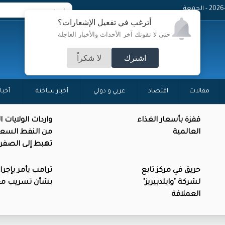
 - الجمعة
أترغب في تفعيل الإشعارات؟
حتى لا تفوتك آخر الأحداث والأخبار العاجلة
اشترك
لا شكراً
مقالات
اقتصاد
عربي و دولي
أخبار ساخنة
أخبا
قفزة بأسعار الغذاء
واردات الولايات 
العالمية
من النفط السع
تهبط إلى الصفر
حريق في مركز تابع
ترامب يأمر بإجرا
لشركة "وايلدبيريز"
بشأن تسريب م
العملاقة