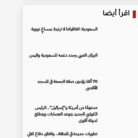
اقرأ أيضا
السعودية: اتفاقياتنا لا ترتبط بمساعٍ نووية
البرلمان العربي يجدد دعمه للسعودية واليمن
70 ألفا يؤدون صلاة الجمعة في المسجد
الأقصى
مدعومًا من أمريكا و”إسرائيل”.. الرئيس
الكولمبي الجديد يتوعد العصابات ويتطلع
لدولة أقوى
تطورات جديدة في المنطقة.. واتفاق دفاع ثلاثي