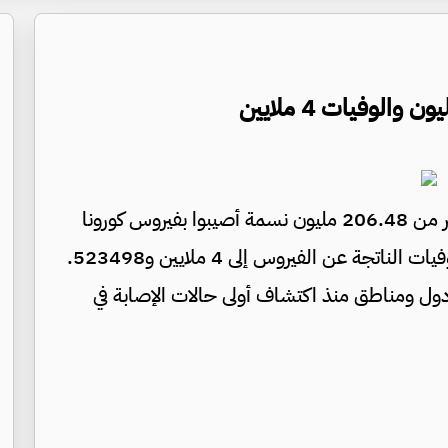
جفرا نيوز - أظهر إحصاء لرويترز أن أكثر من 206.48 مليون نسمة أصيبوا بفيروس كورونا
على مستوى العالم، في حين وصل إجمالي عدد الوفيات الناتجة عن الفيروس إلى 4 ملايين و523498.
م تسجيل إصابات بالفيروس في أكثر من 210 دول ومناطق منذ اكتشاف أولى حالات الإصابة في