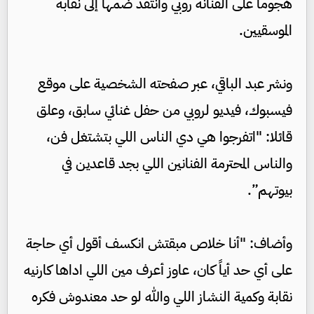
هجوما على الفنانة روبي وانتقد ضمها إلى نقابة
الموسقيين.
ونشر عبد الباقي، عبر صفحته الشخصية على موقع
فيسبوك، فيديو لروبي من حفل غنائي سابق، وعلق
قائلا: "اتفرجوا هي دي الناس اللي بتشتغل فن،
والناس المحترمة الفنانين اللي بجد قاعدين في
بيوتهم”.
وأضاف: "أنا خلاص مبقتش انكسف أقول أي حاجة
على أي حد أياً كان، عاوز أعرف مين اللي اداها كارنيه
نقابة وكمية النشاز اللي والله لو حد معندوش فكره