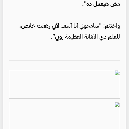
مش هيعمل ده”.
واختتم: "سامحوني أنا آسف لأني زهقت خلاص،
للعلم دي الفنانة العظيمة روبي”.