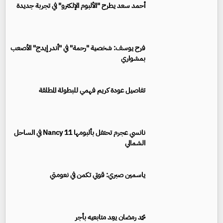
أحمد سعد يطرح "الألبوم الإلكترو" في تجربة جديدة
فرح يوسف: شخصية "رحمة" في "أندر إيدج" الأصعب
بمشواري
تفاصيل عودة كريم فهمي للبطولة المطلقة
نانسي عجرم تحتفل بألبومها Nancy 11 في الساحل
الشمالي
ياسمين صبري: قوتي تكمن في نعومتي
محمد رمضان يعِد متابعيه بأجر