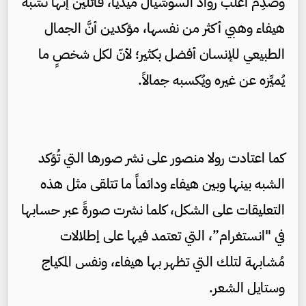
وصُدِم أغلب رواد السوشيال ميديا، قائلين إنّها تُشبه
هيفاء وهبي أكثر من نفسها، مؤكدين أنَّ الجمال
الطبيعي للإنسان أفضل بكثير؛ لأنّ لكل شخصٍ ما
يُميِّزه عن غيره ويُكسبه جمالاً.
كما اعتادت رولا منصور على نشر صورها التي تُؤكد
الشبه بينها وبين هيفاء ودائماً ما تتلقى مثل هذه
التعليقات على الشكل، كلما نشرت صورةً عبر حسابها
في "انستغرام”، التي تعتمد فيها على إطلالات
مُشابهة لتلك التي تظهر بها هيفاء، ونفس المكياج
وستايل الشعر.