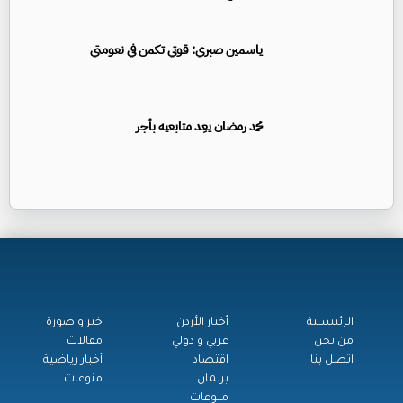
ياسمين صبري: قوتي تكمن في نعومتي
محمد رمضان يعِد متابعيه بأجر
الرئيســية
أخبار الأردن
خبر و صورة
من نحن
عربي و دولي
مقالات
اتصل بنا
اقتصاد
أخبار رياضية
برلمان
منوعات
منوعات