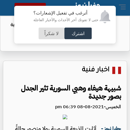
النسخة الكاملة
أترغب في تفعيل الإشعارات؟
حتى لا تفوتك آخر الأحداث والأخبار العاجلة
أمر لتقييد حق اكتساب الجنسية الأميركية
بالولادة
اشترك
لا شكراً
اخبار فنية
شبيهة هيفاء وهبي السورية تثير الجدل
بصور جديدة
الخميس-2021-08-08 06:39 pm
أثارت المذيعة السورية رولا منصور حالةً
جفرا نيوز -