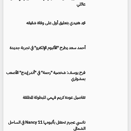
عائلي
محمد هنيدي بتعليق أول على وفاة شقيقه
أحمد سعد يطرح "الألبوم الإلكترو" في تجربة جديدة
فرح يوسف: شخصية "رحمة" في "أندر إيدج" الأصعب
بمشواري
تفاصيل عودة كريم فهمي للبطولة المطلقة
نانسي عجرم تحتفل بألبومها Nancy 11 في الساحل
الشمالي