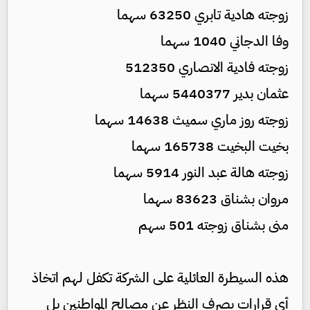
زوجته هادية تابري 63250 سهما
وفا الدجاني 1040 سهما
زوجته فادية الانصاري 512350
عثمان بدير 5440377 سهما
زوجته روز ماري سميث 14638 سهما
بخيت البخيت 165738 سهما
زوجته هالة عبد النور 5914 سهما
مروان بشناق 83623 سهما
منى بشناق زوجته 501 سهم
هذه السيطرة العائلية على الشركة تكفل لهم اتخاذ
أي قرارات بصرف النظر عن مصالح المواطنين بل