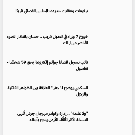
ترفيعات وتنقلات جديدة بالمجلس القضائي قريبًا
خروج 7 وزراء في تعديل قريب .. حسان بانتظار الضوء
الأخضر من الملك
نائب يسجل قضايا جرائم إلكترونية بحق 59 شخصًا -
تفاصيل
السكجي يوضح لـ"جفرا" العلاقة بين الظواهر الفلكية
والزلازل
"ولا غلطة" .. إدارة وكوادر مهرجان جرش تُنهي
النسخة الأكثر تألقًا.. الأردن ينجح بأبنائه