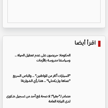
اقرأ أيضا
الحكومة: حريصون على عدم تعطيل الحياة ..
وسياستنا مدروسة بالأزمات
"السيارات أكثر من المواطنين" .. والباص السريع
"عماها ولم يكحلها" .. هذا رأي الشواربة!
مصادر لـ"جفرا": لا صحة لمنع أحد من تسجيل شكوى
لدى النيابة العامة