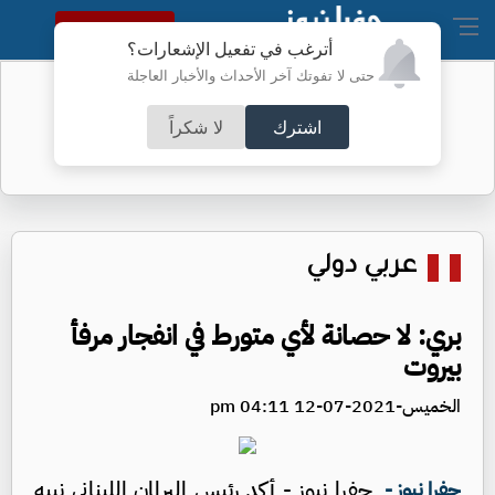
النسخة الكاملة
أترغب في تفعيل الإشعارات؟
حتى لا تفوتك آخر الأحداث والأخبار العاجلة
أسعار الذهب محلياً
اشترك
لا شكراً
عربي دولي
بري: لا حصانة لأي متورط في انفجار مرفأ
بيروت
الخميس-2021-07-12 04:11 pm
جفرا نيوز - أكد رئيس البرلمان اللبناني نبيه
جفرا نيوز -