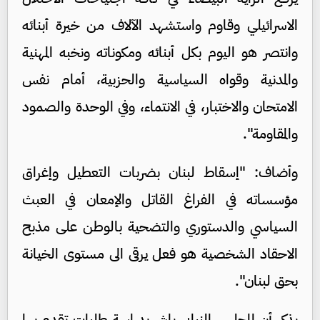
الاسرائيلي وقاوم واستشهد الآلاف من خيرة أبنائه
وانتصر هو اليوم بكل أبنائه ومكوناته ونخبه المهنية
والمدنية وقواه السياسية والحزبية، أمام نفس
الامتحان والاختبار، في الانتماء، وفي الوحدة والصمود
والمقاومة".
وأضاف: "إسقاط لبنان بضربات التعطيل وإغراق
مؤسساته في الفراغ القاتل والإمعان في العبث
السياسي والدستوري والتضحية بالوطن على مذبح
الاحقاد الشخصية هو فعل يرقى الى مستوى الخيانة
بحق لبنان".
يذكر أن المجلس النيابي باشر بدراسة طلبات تقدم بها