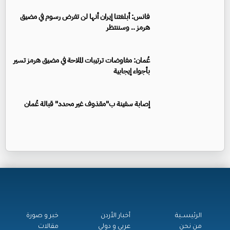
فانس: أبلغتنا إيران أنها لن تفرض رسوم في مضيق
هرمز .. وسننتظر
عُمان: مفاوضات ترتيبات الملاحة في مضيق هرمز تسير
بأجواء إيجابية
إصابة سفينة ب"مقذوف غير محدد" قبالة عُمان
الرئيســية
أخبار الأردن
خبر و صورة
من نحن
عربي و دولي
مقالات