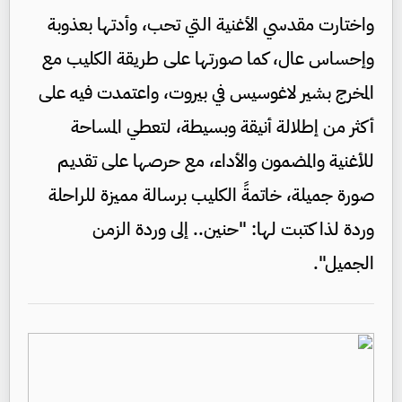
واختارت مقدسي الأغنية التي تحب، وأدتها بعذوبة
وإحساس عال، كما صورتها على طريقة الكليب مع
المخرج بشير لاغوسيس في بيروت، واعتمدت فيه على
أكثر من إطلالة أنيقة وبسيطة، لتعطي المساحة
للأغنية والمضمون والأداء، مع حرصها على تقديم
صورة جميلة، خاتمةً الكليب برسالة مميزة للراحلة
وردة لذا كتبت لها: "حنين.. إلى وردة الزمن
الجميل".