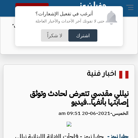
النسخة الكاملة
أترغب في تفعيل الإشعارات؟
حتى لا تفوتك آخر الأحداث والأخبار العاجلة
الأمن السيبراني يحذر من رسائل "واتساب"
اشترك
لا شكراً
اخبار فنية
نيللي مقدسي تتعرض لحادث وتوثق
إصابتها بأنفها..فيديو
الخميس-2021-06-20 09:51 am
جفرا نيوز - فاجأت الفنانة اللبنانية نيللي
جفرا نيوز -