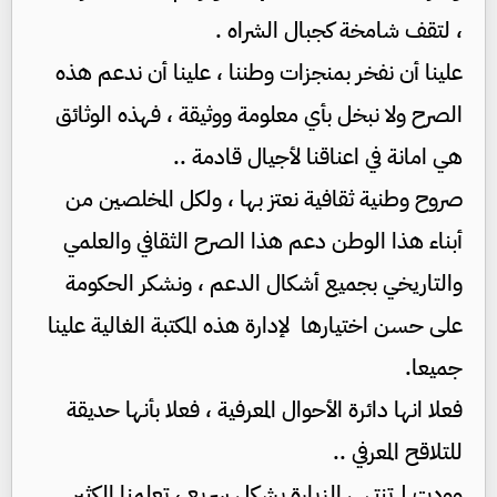
، لتقف شامخة كجبال الشراه .
علينا أن نفخر بمنجزات وطننا ، علينا أن ندعم هذه
الصرح ولا نبخل بأي معلومة ووثيقة ، فهذه الوثائق
هي امانة في اعناقنا لأجيال قادمة ..
صروح وطنية ثقافية نعتز بها ، ولكل المخلصين من
أبناء هذا الوطن دعم هذا الصرح الثقافي والعلمي
والتاريخي بجميع أشكال الدعم ، ونشكر الحكومة
على حسن اختيارها لإدارة هذه المكتبة الغالية علينا
جميعا.
فعلا انها دائرة الأحوال المعرفية ، فعلا بأنها حديقة
للتلاقح المعرفي ..
وودت لم تنتهي الزيارة بشكل سريع ، تعلمنا الكثير