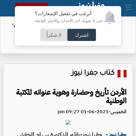
النسخة الكاملة
أترغب في تفعيل الإشعارات؟
حتى لا تفوتك آخر الأحداث والأخبار العاجلة
الأمن السيبراني يحذر من رسائل "واتساب"
اشترك
لا شكراً
كتاب جفرا نيوز
الأردن تأريخ وحضارة وهوية عنوانه المكتبة
الوطنية
الخميس-2021-06-01 09:27 pm
جفرا نيوز-بقلم الدكتورة سهام الخفش
جفرا نيوز -