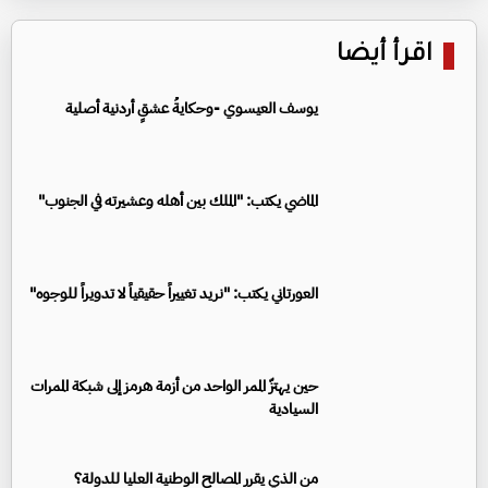
اقرأ أيضا
يوسف العيسوي -وحكايةُ عشقٍ أردنية أصلية
الماضي يكتب: "الملك بين أهله وعشيرته في الجنوب"
العورتاني يكتب: "نريد تغييراً حقيقياً لا تدويراً للوجوه"
حين يهتزّ الممر الواحد من أزمة هرمز إلى شبكة الممرات
السيادية
من الذي يقرر المصالح الوطنية العليا للدولة؟