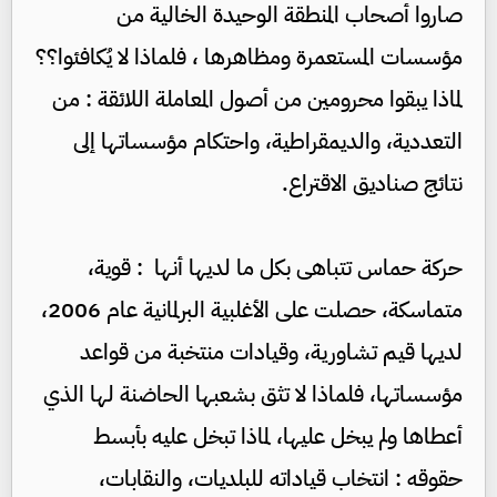
صاروا أصحاب المنطقة الوحيدة الخالية من
مؤسسات المستعمرة ومظاهرها ، فلماذا لا يُكافئوا؟؟
لماذا يبقوا محرومين من أصول المعاملة اللائقة : من
التعددية، والديمقراطية، واحتكام مؤسساتها إلى
نتائج صناديق الاقتراع.
حركة حماس تتباهى بكل ما لديها أنها : قوية،
متماسكة، حصلت على الأغلبية البرلمانية عام 2006،
لديها قيم تشاورية، وقيادات منتخبة من قواعد
مؤسساتها، فلماذا لا تثق بشعبها الحاضنة لها الذي
أعطاها ولم يبخل عليها، لماذا تبخل عليه بأبسط
حقوقه : انتخاب قياداته للبلديات، والنقابات،