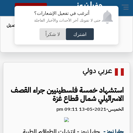
النسخة الكاملة
أترغب في تفعيل الإشعارات؟
حتى لا تفوتك آخر الأحداث والأخبار العاجلة
عطاء حكومي لتعزيز مخزون النفط - تفاصيل
اشترك
لا شكراً
عربي دولي
استشهاد خمسة فلسطينيين جراء القصف
الاسرائيلي شمال قطاع غزة
الخميس-2021-05-13 09:11 pm
جفرا نيوز - انتشلت الطواقم الطبية
جفرا نيوز -